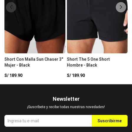
Short Con Malla Sun Chaser 3"
Short The 5 One Short
S
Mujer - Black
Hombre - Black
H
S/
189.90
S/
189.90
S
Newsletter
¡Suscríbete y recibe todas nuestras novedades!
Suscribirme