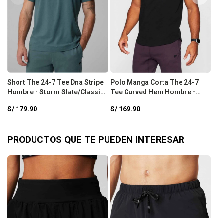
Short The 24-7 Tee Dna Stripe
Polo Manga Corta The 24-7
S
Hombre - Storm Slate/Classic
Tee Curved Hem Hombre -
H
White
Black
S/
179.90
S/
169.90
S
PRODUCTOS QUE TE PUEDEN INTERESAR