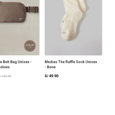
e Belt Bag Unisex -
Medias The Ruffle Sock Unisex
adows
- Bone
S/
49.90
/
139.90