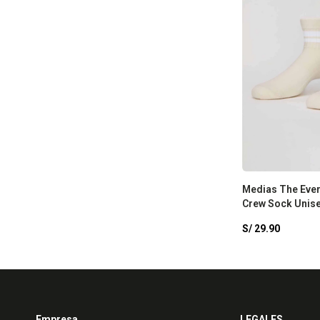
Medias The Ever
Crew Sock Unise
Bone/Classic Wh
S/
29.90
Empresa
LEGALES