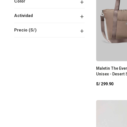
Color
Actividad
Precio
(S/)
Maletin The Eve
Unisex - Desert
S/
299.90