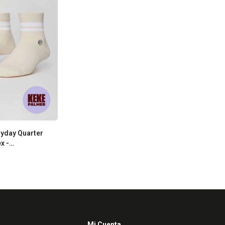
yday Quarter
x -
ite Stripe
Mi Cuenta