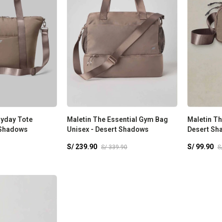
ryday Tote
Maletin The Essential Gym Bag
Maletin Th
 Shadows
Unisex - Desert Shadows
Desert Sh
S/
239.90
S/
99.90
S/
339.90
S