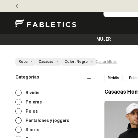
MUJER
Ropa
Casacas
Color:
Negro
Quitar filtros
Categorías
Bividis
Pole
Casacas Hom
Bividis
Poleras
Polos
Pantalones y joggers
Shorts