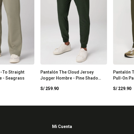
-To Straight
Pantalón The Cloud Jersey
Pantalón 
e - Seagrass
Jogger Hombre - Pine Shadow
Pull-On P
Heather
Olive
S/
259.90
S/
229.90
Mi Cuenta