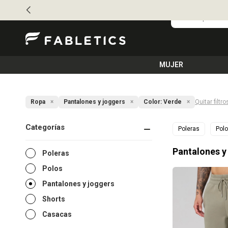
MUJER
Ropa
Pantalones y joggers
Color:
Verde
Quitar filtro
Categorías
Poleras
Pol
Pantalones y
Poleras
Polos
Pantalones y joggers
Shorts
Casacas