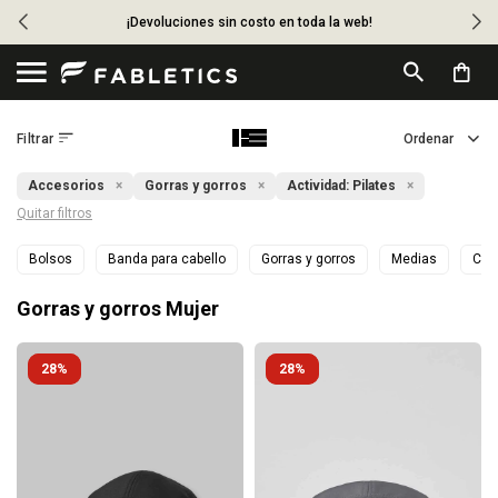
¡Devoluciones sin costo en toda la web!

Accesorios
Gorras y gorros
Actividad:
Pilates
Quitar filtros
Bolsos
Banda para cabello
Gorras y gorros
Medias
Cro
Gorras y gorros Mujer
28
28