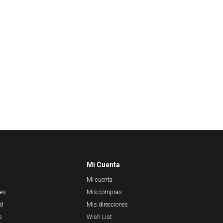
Mi Cuenta
Mi cuenta
nes
Mis compras
ad
Mis direcciones
s
Wish List