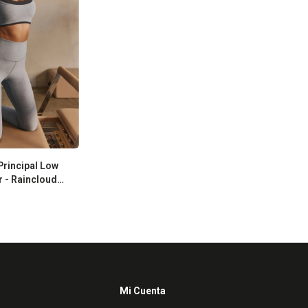
Principal Low
r - Raincloud
ht
Mi Cuenta