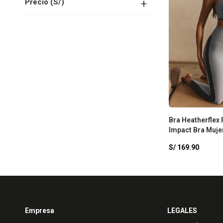
Precio
(S/)
Bra Heatherflex 
Impact Bra Muje
Heather/Midnig
S/
169.90
Empresa
LEGALES