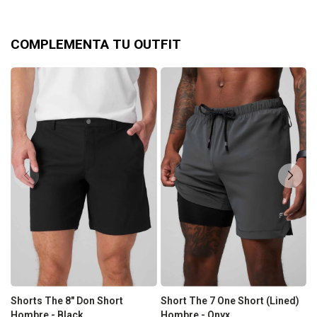
COMPLEMENTA TU OUTFIT
Shorts The 8" Don Short
Short The 7 One Short (Lined)
S
Hombre - Black
Hombre - Onyx
H