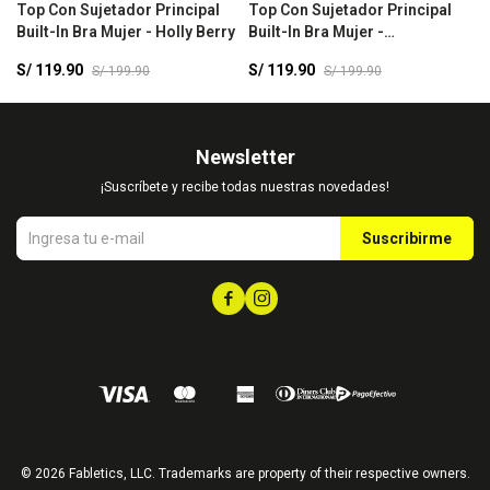
Top Con Sujetador Principal
Top Con Sujetador Principal
B
Built-In Bra Mujer - Holly Berry
Built-In Bra Mujer -
B
Nightshade/Plum Frost
S/
119.90
S/
119.90
S
S/
199.90
S/
199.90
Newsletter
¡Suscríbete y recibe todas nuestras novedades!
Suscribirme


© 2026 Fabletics, LLC. Trademarks are property of their respective owners.