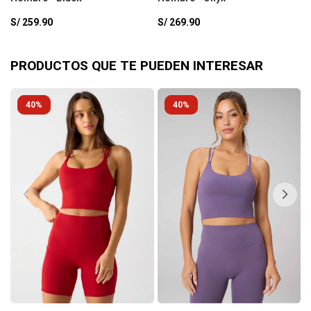
S/
259.90
S/
269.90
S
PRODUCTOS QUE TE PUEDEN INTERESAR
40
40