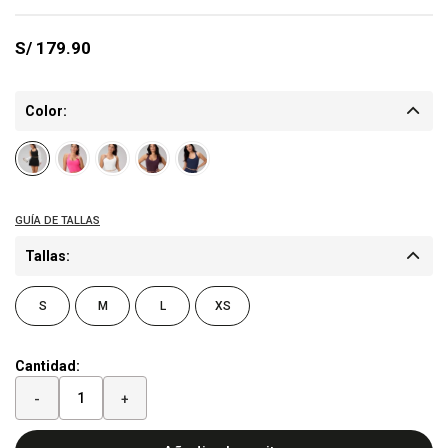
S/
179.90
Color:
Tallas:
S
M
L
XS
Cantidad:
-
+