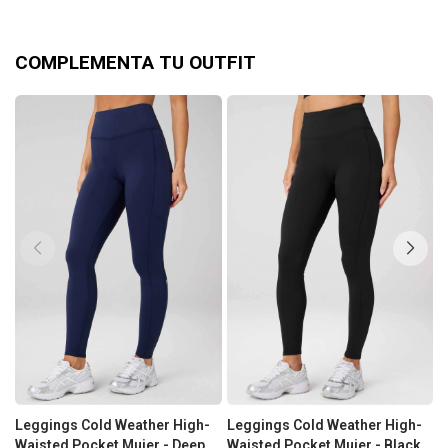
COMPLEMENTA TU OUTFIT
Leggings Cold Weather High-
Leggings Cold Weather High-
L
Waisted Pocket Mujer - Deep
Waisted Pocket Mujer - Black
H