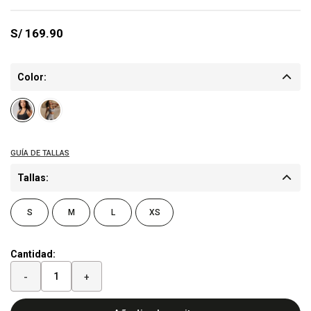
S/
169.90
Color:
Tallas:
S
M
L
XS
Cantidad:
-
+