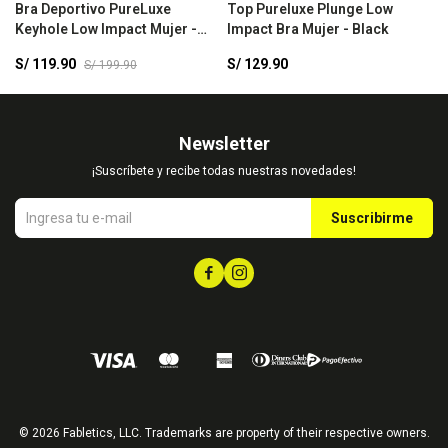
Bra Deportivo PureLuxe
Top Pureluxe Plunge Low
B
Keyhole Low Impact Mujer -
Impact Bra Mujer - Black
M
Nightfall
S/
119.90
S/
129.90
S
S/
199.90
Newsletter
¡Suscríbete y recibe todas nuestras novedades!
Suscribirme


© 2026 Fabletics, LLC. Trademarks are property of their respective owners.