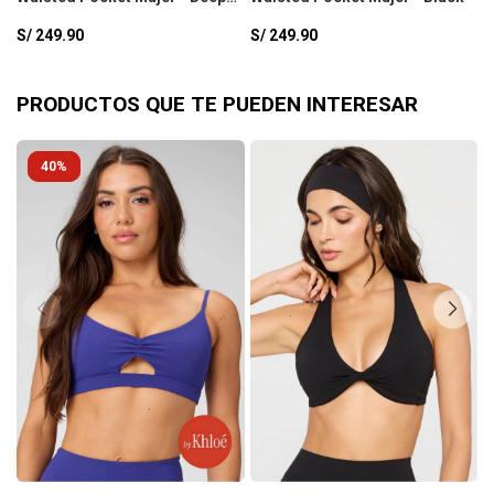
Navy
B
S/
249.90
S/
249.90
S
PRODUCTOS QUE TE PUEDEN INTERESAR
40