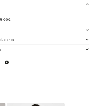
58-0002
oluciones
o
