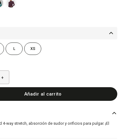
L
XS
+
Añadir al carrito
4-way stretch, absorción de sudor y orificios para pulgar. ¡El