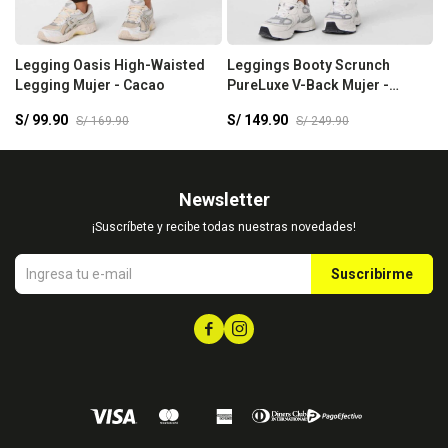
Legging Oasis High-Waisted
Leggings Booty Scrunch
L
Legging Mujer - Cacao
PureLuxe V-Back Mujer -
P
Nightfall
C
S/
99.90
S/
149.90
S
S/
169.90
S/
249.90
W
Newsletter
¡Suscríbete y recibe todas nuestras novedades!
Suscribirme

