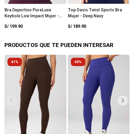
Bra Deportivo PureLuxe
Top Oasis Twist Sports Bra
B
Keyhole Low Impact Mujer -
Mujer - Deep Navy
U
Oxblood
D
S/
199.90
S/
189.90
S
F
PRODUCTOS QUE TE PUEDEN INTERESAR
41
40