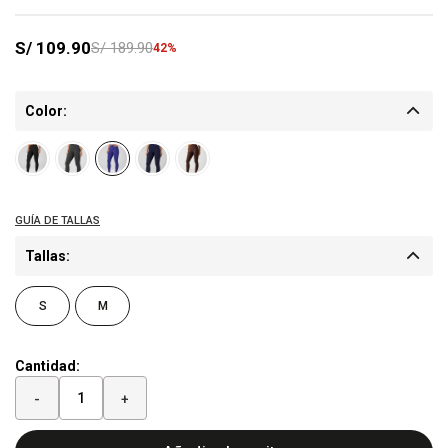
S/
109.90
S/
189.90
42
Color:
Tallas:
S
M
Cantidad:
-
+