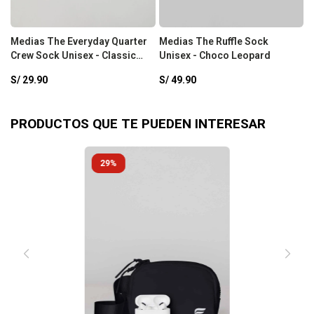
Medias The Everyday Quarter
Medias The Ruffle Sock
M
Crew Sock Unisex - Classic
Unisex - Choco Leopard
S
White
S/
29.90
S/
49.90
S
PRODUCTOS QUE TE PUEDEN INTERESAR
29