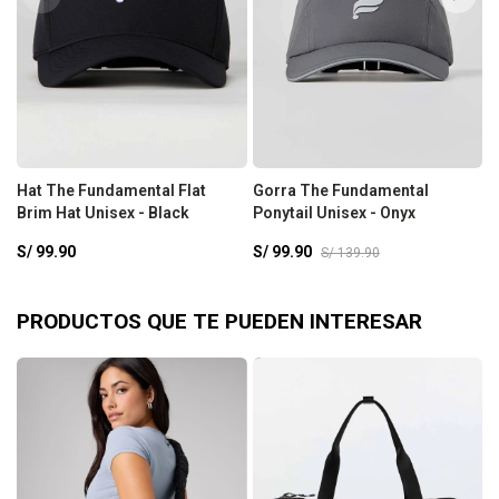
Hat The Fundamental Flat
Gorra The Fundamental
G
Brim Hat Unisex - Black
Ponytail Unisex - Onyx
U
S/
99.90
S/
99.90
S
S/
139.90
PRODUCTOS QUE TE PUEDEN INTERESAR