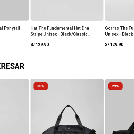
l Ponytail
Hat The Fundamental Hat Dna
Gorras The Fu
Stripe Unisex - Black/Classic
Unisex - Black
White
S/
129.90
S/
129.90
ERESAR
30
29