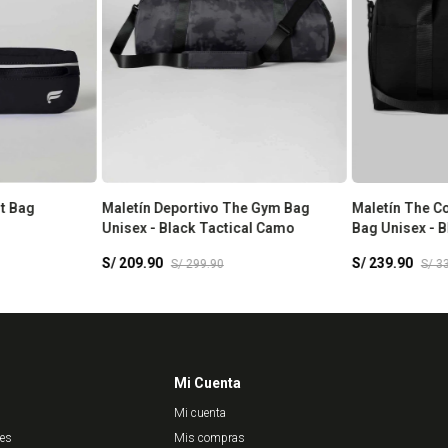
t Bag
Maletín Deportivo The Gym Bag
Maletín The Co
Unisex - Black Tactical Camo
Bag Unisex - B
S/
209.90
S/
239.90
S/
299.90
S/
3
Mi Cuenta
Mi cuenta
nes
Mis compras