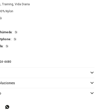
s, Training, Vida Diaria
00% Nylon
Si
a húmeda
Si
artphone
Si
la
Si
24-4480
oluciones
o
