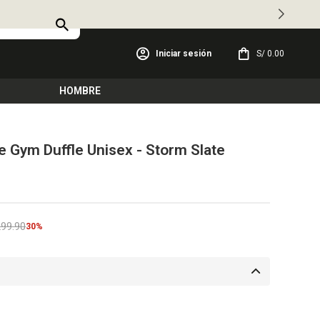
S/
0.00
HOMBRE
e Gym Duffle Unisex - Storm Slate
299.90
30