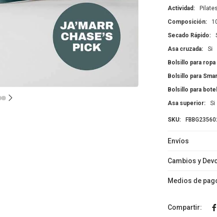
Actividad
Pilate
Composición
1
Secado Rápido
Asa cruzada
Si
Bolsillo para rop
Bolsillo para Sm
Bolsillo para botel
Asa superior
Si
FBBG23560
Envíos
Cambios y Dev
Medios de pag
