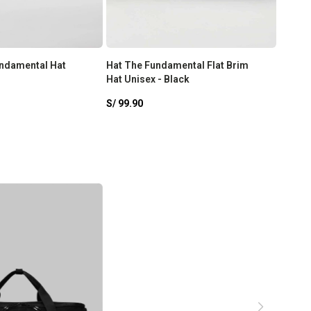
ndamental Hat
Hat The Fundamental Flat Brim
Gorra 
Hat Unisex - Black
Unisex
S/
99.90
S/
99.