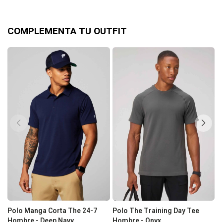
COMPLEMENTA TU OUTFIT
Polo Manga Corta The 24-7
Polo The Training Day Tee
P
Hombre - Deep Navy
Hombre - Onyx
H