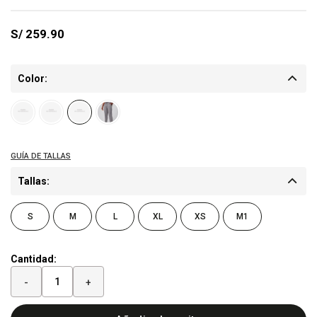
S/
259.90
Color:
Tallas:
S
M
L
XL
XS
M1
Cantidad:
-
+