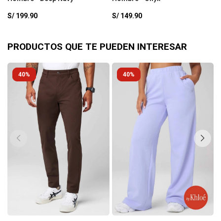
S/
199.90
S/
149.90
S
PRODUCTOS QUE TE PUEDEN INTERESAR
40
40