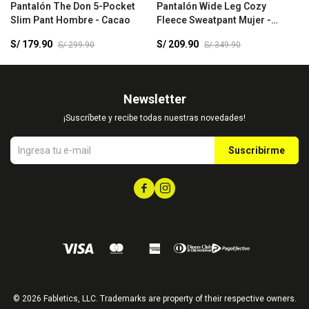
Pantalón The Don 5-Pocket
Pantalón Wide Leg Cozy
P
Slim Pant Hombre - Cacao
Fleece Sweatpant Mujer -
L
Dreamscape
B
S/
179.90
S/
209.90
S
S/
299.90
S/
349.90
Newsletter
¡Suscríbete y recibe todas nuestras novedades!
Suscribirme


© 2026 Fabletics, LLC. Trademarks are property of their respective owners.