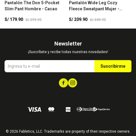
Pantalón The Don 5-Pocket
Pantalón Wide Leg Cozy
P
Slim Pant Hombre - Cacao
Fleece Sweatpant Mujer -
L
Dreamscape
B
S/
179.90
S/
209.90
S
S/
299.90
S/
349.90
Newsletter
¡Suscríbete y recibe todas nuestras novedades!
Suscribirme


© 2026 Fabletics, LLC. Trademarks are property of their respective owners.