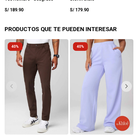
S/
189.90
S/
179.90
S
PRODUCTOS QUE TE PUEDEN INTERESAR
40
40