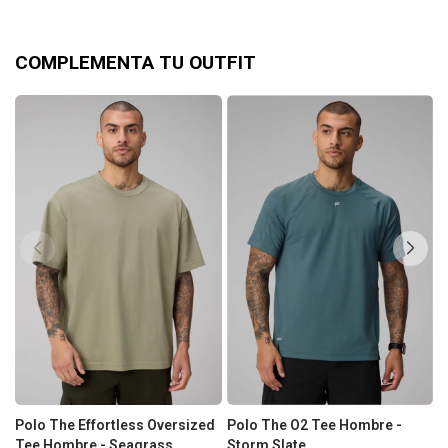
COMPLEMENTA TU OUTFIT
Polo The Effortless Oversized
Polo The O2 Tee Hombre -
P
Tee Hombre - Seagrass
Storm Slate
H