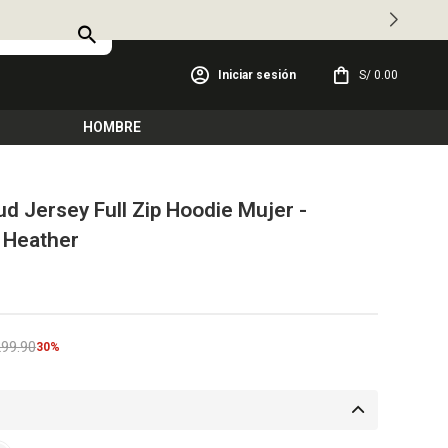
S/
0.00
HOMBRE
ud Jersey Full Zip Hoodie Mujer -
 Heather
299.90
30