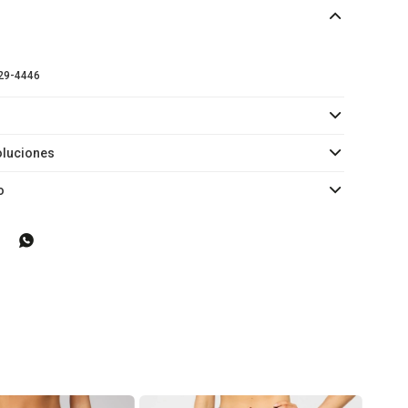
29-4446
oluciones
o
