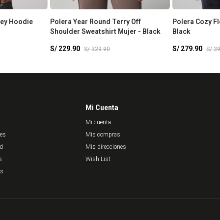
sey Hoodie
Polera Year Round Terry Off
Polera Cozy F
Shoulder Sweatshirt Mujer - Black
Black
S/
229.90
S/
279.90
S/
329.90
S/
3
Mi Cuenta
Mi cuenta
nes
Mis compras
ad
Mis direcciones
s
Wish List
es