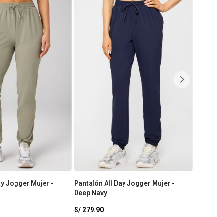
ay Jogger Mujer -
Pantalón All Day Jogger Mujer -
Pantal
Deep Navy
Mujer 
S/
279.90
S/
249