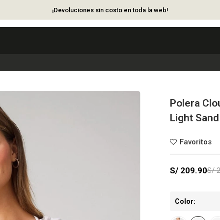
¡Devoluciones sin costo en toda la web!
Polera Clo
Light Sand
S/
209.90
S/
Color: