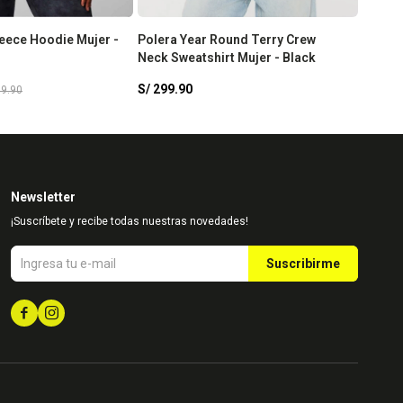
leece Hoodie Mujer -
Polera Year Round Terry Crew
Polera
Neck Sweatshirt Mujer - Black
Hoodie
Classi
S/
299.90
S/
299
99.90
Newsletter
¡Suscríbete y recibe todas nuestras novedades!
Suscribirme

