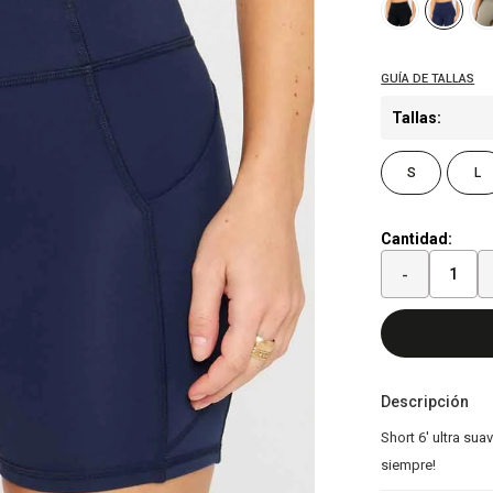
Tallas:
S
L
Cantidad:
-
Descripción
Short 6' ultra su
siempre!