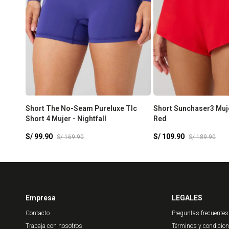
Short The No-Seam Pureluxe Tlc
Short Sunchaser3 Muj
Short 4 Mujer - Nightfall
Red
S/
99.90
S/
109.90
S/
169.90
S/
189.90
Empresa
LEGALES
Contacto
Preguntas frecuentes
Trabaja con nosotros
Términos y condicio