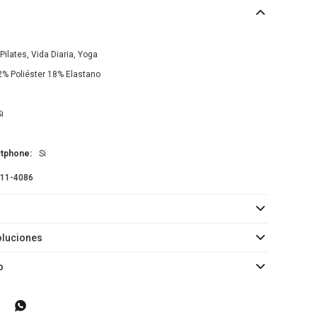
 Pilates, Vida Diaria, Yoga
2% Poliéster 18% Elastano
Si
artphone
Si
11-4086
oluciones
o
