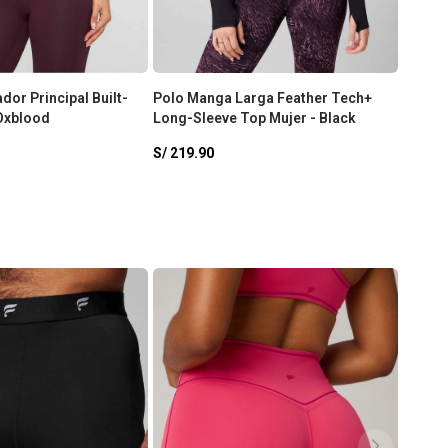
dor Principal Built-
Polo Manga Larga Feather Tech+
Top Pu
 Oxblood
Long-Sleeve Top Mujer - Black
Classi
S/
219.90
S/
199