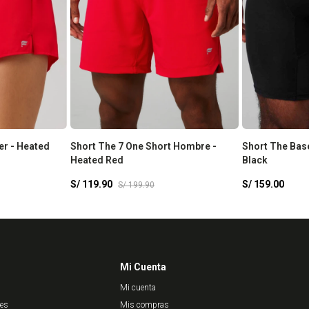
er - Heated
Short The 7 One Short Hombre -
Short The Bas
Heated Red
Black
S/
119.90
S/
159.00
S/
199.90
Mi Cuenta
Mi cuenta
nes
Mis compras