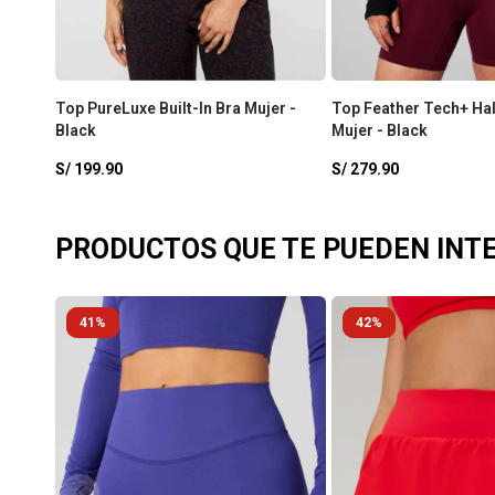
Top PureLuxe Built-In Bra Mujer -
Top Feather Tech+ Hal
Black
Mujer - Black
S/
199.90
S/
279.90
PRODUCTOS QUE TE PUEDEN INT
41
42