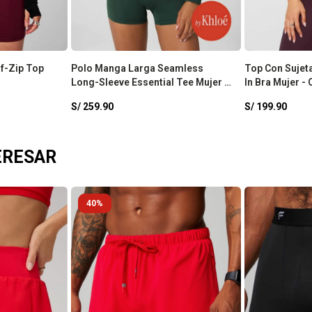
f-Zip Top
Polo Manga Larga Seamless
Top Con Sujeta
Long-Sleeve Essential Tee Mujer -
In Bra Mujer -
Everpine
S/
259.90
S/
199.90
ERESAR
40