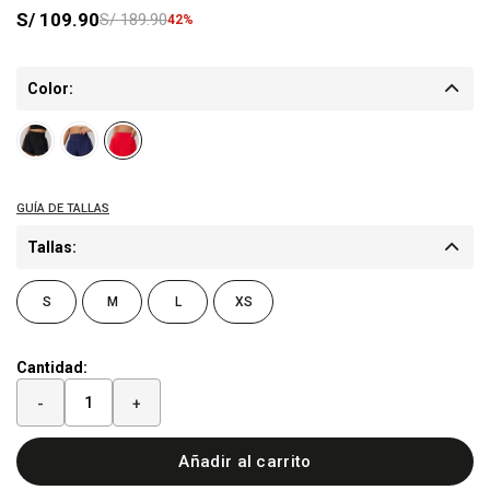
S/
109.90
S/
189.90
42
Color:
Tallas:
S
M
L
XS
Cantidad:
-
+
Añadir al carrito