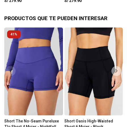
S/
279.90
S/
279.90
S
PRODUCTOS QUE TE PUEDEN INTERESAR
41
Short The No-Seam Pureluxe
Short Oasis High-Waisted
S
Tlc Short 4 Mujer - Nightfall
Short 6 Mujer - Black
B