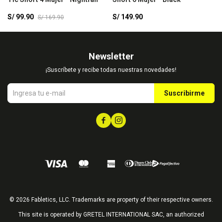
S/
99.90
S/
149.90
S
S/
169.90
Newsletter
¡Suscríbete y recibe todas nuestras novedades!
Suscribirme


© 2026 Fabletics, LLC. Trademarks are property of their respective owners.
This site is operated by GRETEL INTERNATIONAL SAC, an authorized