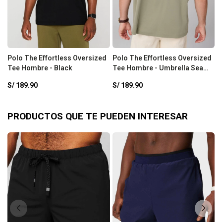
Polo The Effortless Oversized
Polo The Effortless Oversized
P
Tee Hombre - Black
Tee Hombre - Umbrella Sea
T
Grass
S/
189.90
S/
189.90
S
PRODUCTOS QUE TE PUEDEN INTERESAR