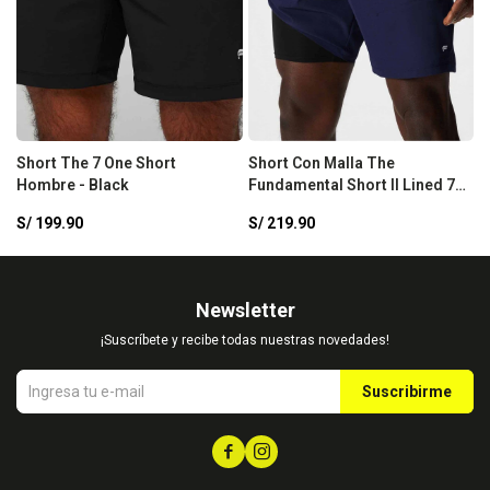
Short The 7 One Short
Short Con Malla The
S
Hombre - Black
Fundamental Short II Lined 7"
H
Hombre - Deep Navy
R
S/
199.90
S/
219.90
S
Newsletter
¡Suscríbete y recibe todas nuestras novedades!
Suscribirme

