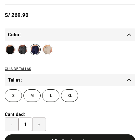
S/
269.90
Color:
Tallas:
S
M
L
XL
Cantidad:
-
+