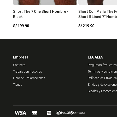
Short The 7 One Short Hombre -
Short Con Malla The 
Black
Short II Lined 7" Homb
Navy
S/
199.90
S/
219.90
Empresa
LEGALES
Contacto
Preguntas frecuentes
Trabaja con nosotros
Términos y condicio
Libro de Reclamaciones
Políticas de Privacid
Tienda
Envíos y devolucione
Legales y Promocion