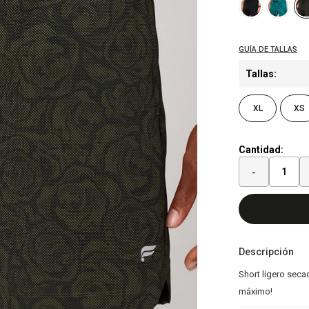
Tallas:
XL
XS
Cantidad:
-
Descripción
Short ligero secad
máximo!