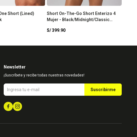
One Short (Lined)
Short On-The-Go Short Enterizo 4
Short 
k
Mujer - Black/Midnight/Classic
Mujer 
White
Mauve
S/
399.90
S/
399
Newsletter
¡Suscríbete y recibe todas nuestras novedades!
Suscribirme

