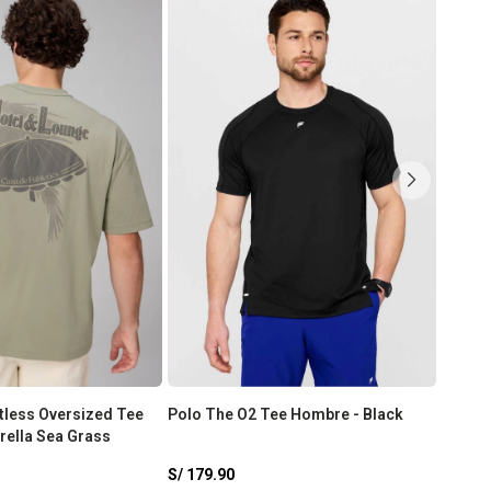
rtless Oversized Tee
Polo The O2 Tee Hombre - Black
Polo T
ella Sea Grass
White
S/
179.90
S/
179