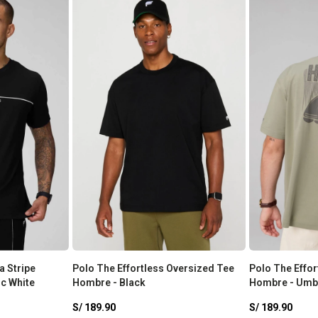
a Stripe
Polo The Effortless Oversized Tee
Polo The Effo
c White
Hombre - Black
Hombre - Umbr
S/
189.90
S/
189.90