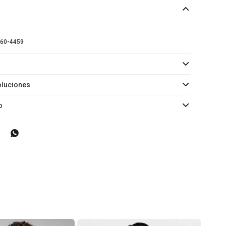
60-4459
oluciones
o
