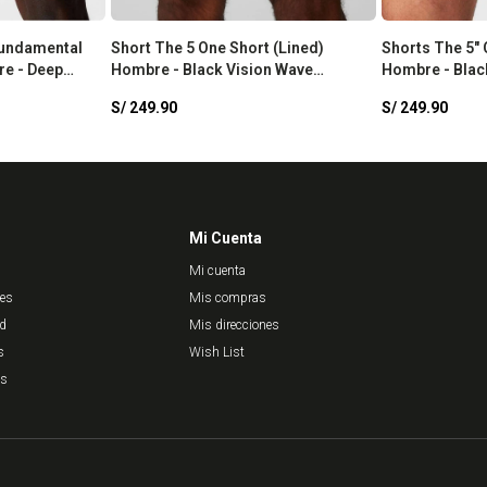
Fundamental
Short The 5 One Short (Lined)
Shorts The 5" 
re - Deep
Hombre - Black Vision Wave
Hombre - Blac
Reflective
S/
249.90
S/
249.90
Mi Cuenta
Mi cuenta
nes
Mis compras
ad
Mis direcciones
s
Wish List
es