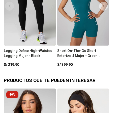
Legging Define High-Waisted
Short On-The-Go Short
S
Legging Mujer - Black
Enterizo 4 Mujer - Green
E
Abyss/Classic White
P
S/
219.90
S/
399.90
S
PRODUCTOS QUE TE PUEDEN INTERESAR
40