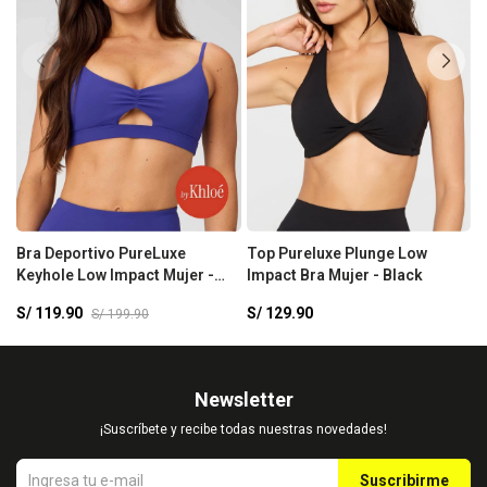
Bra Deportivo PureLuxe
Top Pureluxe Plunge Low
B
Keyhole Low Impact Mujer -
Impact Bra Mujer - Black
M
Nightfall
S/
119.90
S/
129.90
S
S/
199.90
Newsletter
¡Suscríbete y recibe todas nuestras novedades!
Suscribirme