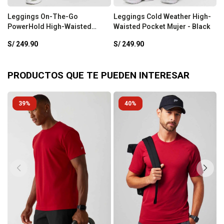
Leggings On-The-Go
Leggings Cold Weather High-
L
PowerHold High-Waisted
Waisted Pocket Mujer - Black
W
Mujer - Black
N
S/
249.90
S/
249.90
S
PRODUCTOS QUE TE PUEDEN INTERESAR
39
40