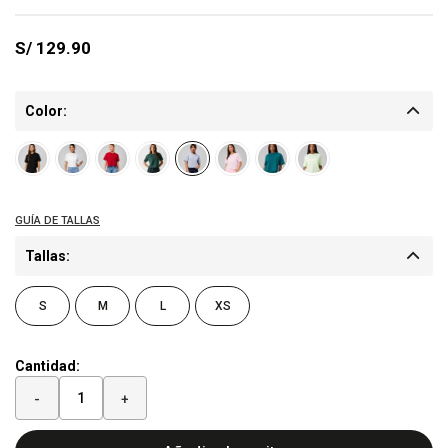
S/
129.90
Color:
Tallas:
S
M
L
XS
Cantidad:
-
+