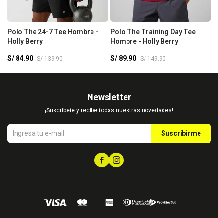
Polo The 24-7 Tee Hombre -
Polo The Training Day Tee
S
Holly Berry
Hombre - Holly Berry
H
W
S/
84.90
S/
89.90
S
S/
139.90
S/
149.90
Newsletter
¡Suscríbete y recibe todas nuestras novedades!
Suscribirme

