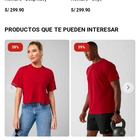
T
S/
299.90
S/
299.90
S
PRODUCTOS QUE TE PUEDEN INTERESAR
38
39