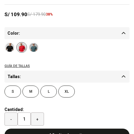
S/
109.90
S/
179.90
38
Color:
Tallas:
S
M
L
XL
Cantidad:
-
+