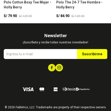
Polo Cotton Boxy Tee Mujer -
Polo The 24-7 Tee Hombre -
P
Holly Berry
Holly Berry
H
S/
79.90
S/
84.90
S
S/
129.90
S/
139.90
Newsletter
¡Suscríbete y recibe todas nuestras novedades!
Suscribirme


© 2026 Fabletics, LLC. Trademarks are property of their respective owners.