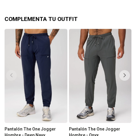
COMPLEMENTA TU OUTFIT
Pantalón The One Jogger
Pantalón The One Jogger
S
Hombre - Deep Navy
Hombre - Onyx
H