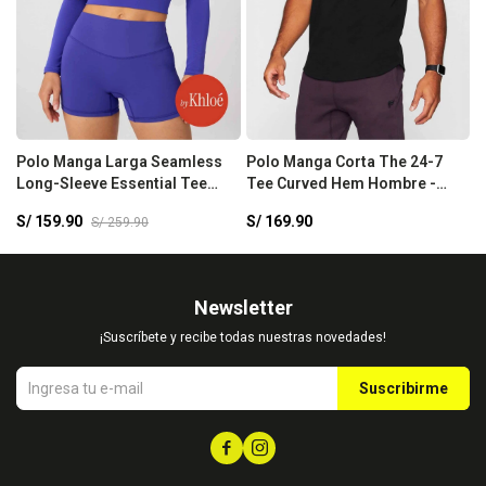
Polo Manga Larga Seamless
Polo Manga Corta The 24-7
P
Long-Sleeve Essential Tee
Tee Curved Hem Hombre -
H
Mujer - Nightfall
Black
S/
159.90
S/
169.90
S
S/
259.90
Newsletter
¡Suscríbete y recibe todas nuestras novedades!
Suscribirme

