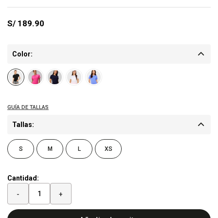
S/
189.90
Color:
Tallas:
S
M
L
XS
Cantidad:
-
+