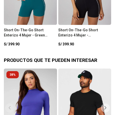
Short On-The-Go Short
Short On-The-Go Short
L
Enterizo 4 Mujer - Green
Enterizo 4 Mujer -
H
Abyss/Classic White
Black/Midnight/Classic White
B
S/
399.90
S/
399.90
S
PRODUCTOS QUE TE PUEDEN INTERESAR
38