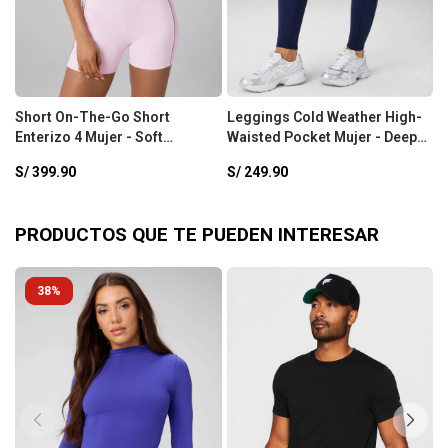
Short On-The-Go Short
Leggings Cold Weather High-
P
Enterizo 4 Mujer - Soft
Waisted Pocket Mujer - Deep
C
Pink/Mushroom Mauve
Navy
S/
399.90
S/
249.90
S
PRODUCTOS QUE TE PUEDEN INTERESAR
38