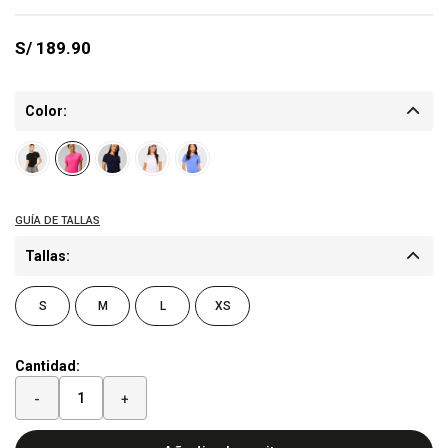
S/
189.90
Color:
Tallas:
S
M
L
XS
Cantidad:
-
+