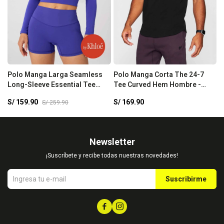
Polo Manga Larga Seamless
Polo Manga Corta The 24-7
P
Long-Sleeve Essential Tee
Tee Curved Hem Hombre -
H
Mujer - Nightfall
Black
S/
159.90
S/
169.90
S
S/
259.90
Newsletter
¡Suscríbete y recibe todas nuestras novedades!
Suscribirme

