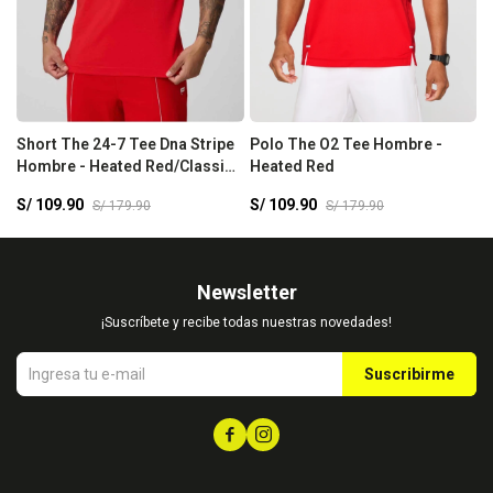
Short The 24-7 Tee Dna Stripe
Polo The O2 Tee Hombre -
P
Hombre - Heated Red/Classic
Heated Red
B
White
S/
109.90
S/
109.90
S
S/
179.90
S/
179.90
Newsletter
¡Suscríbete y recibe todas nuestras novedades!
Suscribirme

