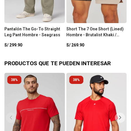
Pantalón The Go-To Straight
Short The 7 One Short (Lined)
S
Leg Pant Hombre - Seagrass
Hombre - Brutalist Khaki /
H
Taupe Slate
S/
299.90
S/
269.90
S
PRODUCTOS QUE TE PUEDEN INTERESAR
38
38