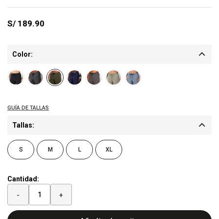
S/
189.90
Color:
Tallas:
S
M
L
XL
Cantidad:
-
+