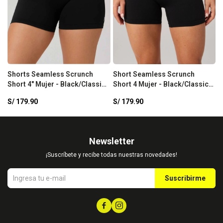
Shorts Seamless Scrunch
Short Seamless Scrunch
S
Short 4" Mujer - Black/Classic
Short 4 Mujer - Black/Classic
B
White
White Fabletics
S/
179.90
S/
179.90
S
Newsletter
¡Suscríbete y recibe todas nuestras novedades!
Suscribirme

