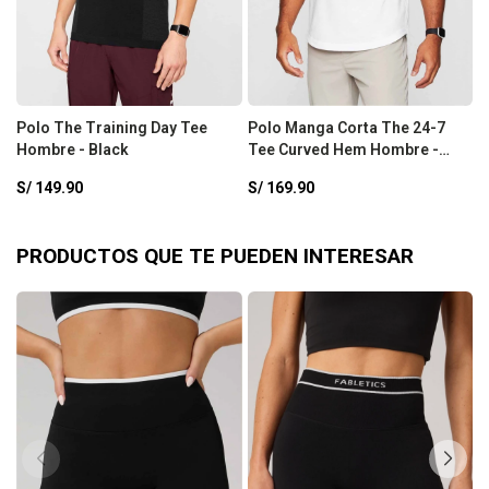
Polo The Training Day Tee
Polo Manga Corta The 24-7
P
Hombre - Black
Tee Curved Hem Hombre -
H
Classic White
S/
149.90
S/
169.90
S
PRODUCTOS QUE TE PUEDEN INTERESAR