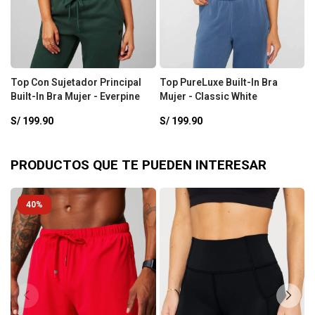
Top Con Sujetador Principal
Top PureLuxe Built-In Bra
P
Built-In Bra Mujer - Everpine
Mujer - Classic White
T
-
S/
199.90
S/
199.90
S
PRODUCTOS QUE TE PUEDEN INTERESAR
40