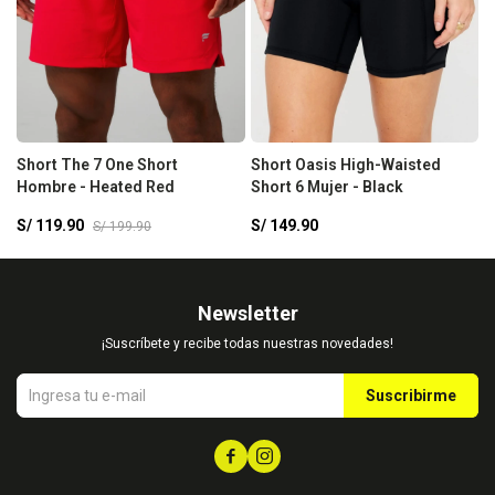
Short The 7 One Short
Short Oasis High-Waisted
S
Hombre - Heated Red
Short 6 Mujer - Black
B
S/
119.90
S/
149.90
S
S/
199.90
Newsletter
¡Suscríbete y recibe todas nuestras novedades!
Suscribirme

