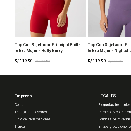
Top Con Sujetador Principal Built-
Top Con Sujetador Prin
In Bra Mujer - Holly Berry
In Bra Mujer - Nights
Frost
S/
119.90
S/
119.90
S/
199.90
S/
199.90
Empresa
LEGALES
Contacto
Preguntas frecuentes
Trabaja con nosotros
Términos y condicio
Libro de Reclamaciones
Políticas de Privacid
Tienda
Envíos y devolucione