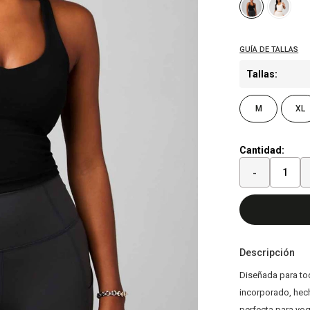
Tallas:
M
XL
Cantidad:
-
Descripción
Diseñada para todo
incorporado, hech
perfecta para yog