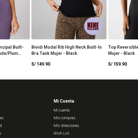
cipal Built-
Bividi Modal Rib High Neck Built-In
Top Reversibl
hade/Plum
Bra Tank Mujer - Black
Mujer - Black
S/
149.90
S/
159.90
Mi Cuenta
Mi cuenta
nes
Mis compras
ad
Mis direcciones
s
Wish List