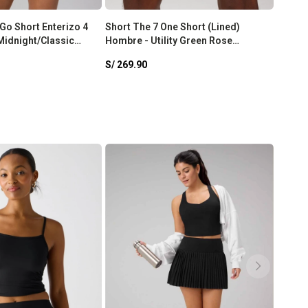
Go Short Enterizo 4
Short The 7 One Short (Lined)
Shorts
Midnight/Classic
Hombre - Utility Green Rose
Black
Halftone
S/
269.90
S/
259