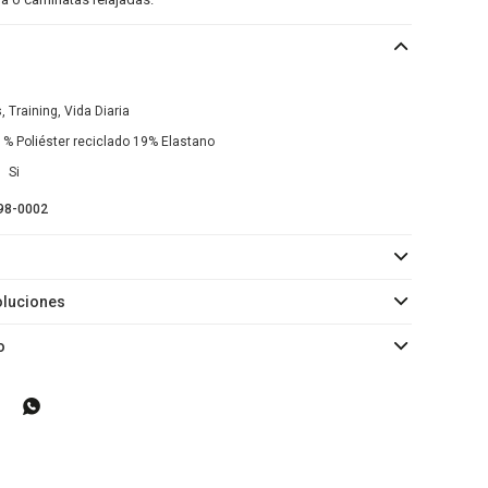
s, Training, Vida Diaria
1% Poliéster reciclado 19% Elastano
Si
98-0002
oluciones
o
