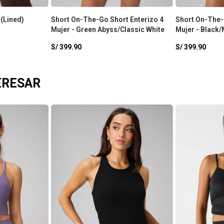
 (Lined)
Short On-The-Go Short Enterizo 4
Short On-The-
Mujer - Green Abyss/Classic White
Mujer - Black/
White
S/
399.90
S/
399.90
ERESAR